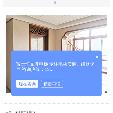
量：
×
富士恒品牌电梯 专注电梯安装、维修保
养 咨询热线：13...
现在咨询
稍后再说
上一篇：
深圳蛇口别墅区